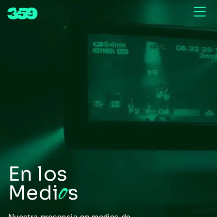
En los
o
Medi
s
Nuestra presencia en medios de