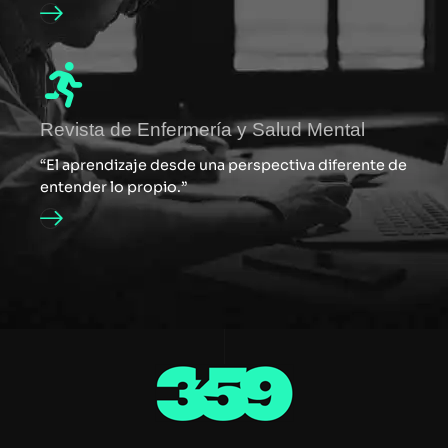
Revista de Enfermería y Salud Mental
“El aprendizaje desde una perspectiva diferente de
entender lo propio.”