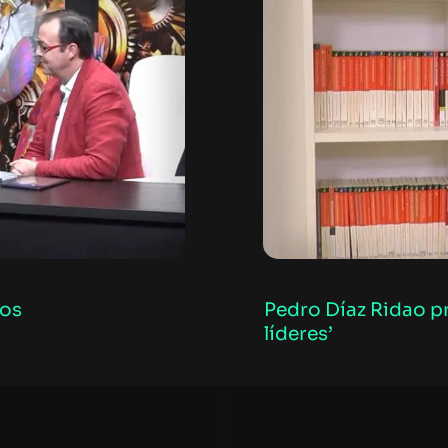
pos
Pedro Díaz Ridao pr
líderes’