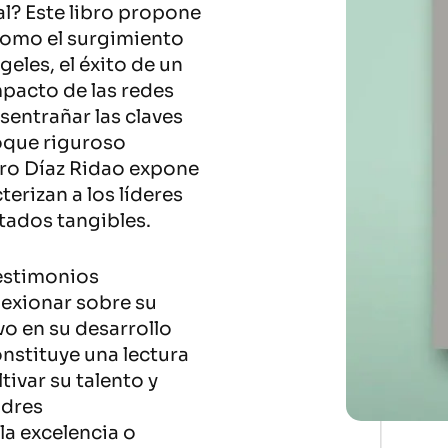
al? Este libro propone
como el surgimiento
eles, el éxito de un
mpacto de las redes
sentrañar las claves
foque riguroso
edro Díaz Ridao expone
erizan a los líderes
tados tangibles.
testimonios
flexionar sobre su
vo en su desarrollo
onstituye una lectura
tivar su talento y
adres
la excelencia o